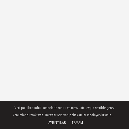
Veri politikasındaki amaçlarla sınırlı ve mevzuata uygun şekilde çerez
konumlandırmaktayız. Detaylar için veri politikamızı inceleyebilirsiniz...
AYRINTILAR
TAMAM