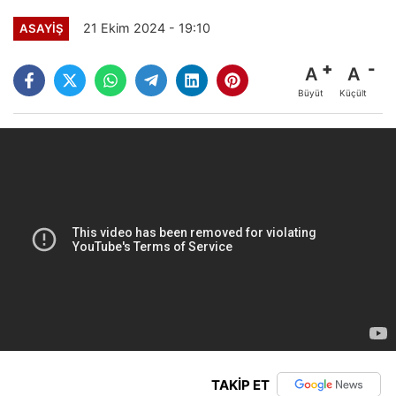
21 Ekim 2024 - 19:10
ASAYIŞ
A
A
Büyüt
Küçült
TAKİP ET