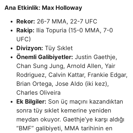
Ana Etkinlik: Max Holloway
Rekor:
26-7 MMA, 22-7 UFC
Rakip:
Ilia Topuria (15-0 MMA, 7-0
UFC)
Divizyon:
Tüy Sıklet
Önemli Galibiyetler:
Justin Gaethje,
Chan Sung Jung, Arnold Allen, Yair
Rodriguez, Calvin Kattar, Frankie Edgar,
Brian Ortega, Jose Aldo (iki kez),
Charles Oliveira
Ek Bilgiler:
Son üç maçını kazandıktan
sonra tüy sıklet kemerine yeniden
meydan okuyor. Gaethje’ye karşı aldığı
“BMF” galibiyeti, MMA tarihinin en