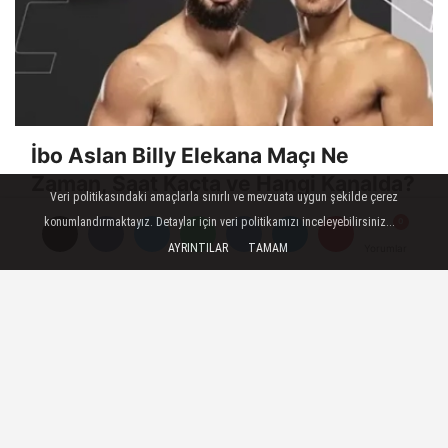
İbo Aslan Billy Elekana Maçı Ne
Zaman, Saat Kaçta ve Hangi Kanalda?
Veri politikasındaki amaçlarla sınırlı ve mevzuata uygun şekilde çerez
konumlandırmaktayız. Detaylar için veri politikamızı inceleyebilirsiniz...
AYRINTILAR
TAMAM
Yorumlar
Yorumlar