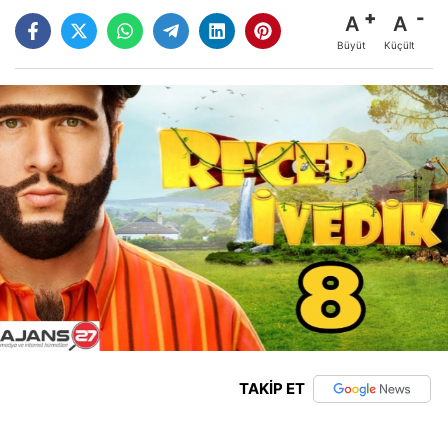
A
A
Büyüt
Küçült
TAKİP ET