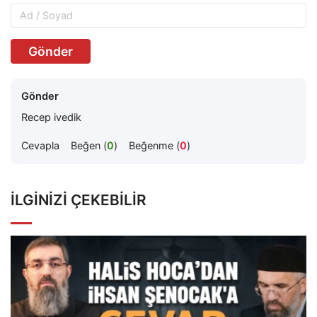
Gönder
Gönder
Recep ivedik
Cevapla
Beğen (
0
)
Beğenme (
0
)
İLGINIZI ÇEKEBILIR