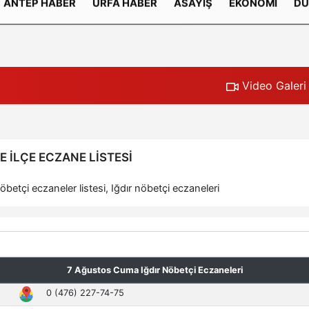
ANTEP HABER
URFA HABER
ASAYIŞ
EKONOMI
DÜ
Gizlilik İlkeleri
Video Galeri
E İLÇE ECZANE LISTESI
öbetçi eczaneler listesi, Iğdır nöbetçi eczaneleri