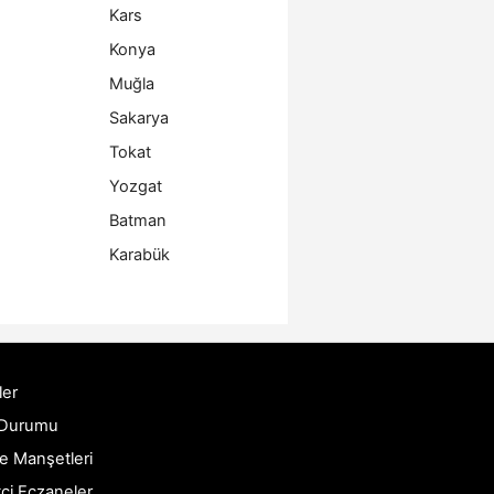
Kars
Konya
Muğla
Sakarya
Tokat
Yozgat
Batman
Karabük
ler
 Durumu
e Manşetleri
ci Eczaneler