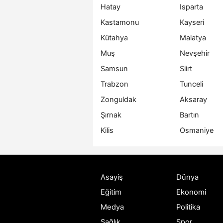
Hatay
Isparta
Kastamonu
Kayseri
Kütahya
Malatya
Muş
Nevşehir
Samsun
Siirt
Trabzon
Tunceli
Zonguldak
Aksaray
Şırnak
Bartın
Kilis
Osmaniye
Asayiş
Dünya
Eğitim
Ekonomi
Medya
Politika
Sağlık
Spor