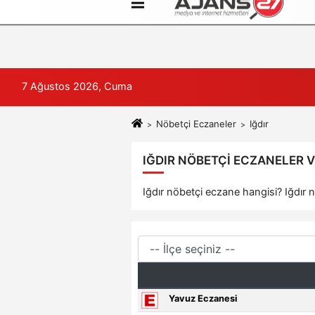
Künye
İletişim
Çerez Politikası
7 Ağustos 2026, Cuma
Nöbetçi Eczaneler
Iğdır
IĞDIR NÖBETÇI ECZANELER V
Iğdır nöbetçi eczane hangisi? Iğdır n