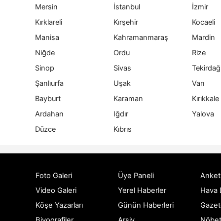
Mersin
İstanbul
İzmir
Kırklareli
Kırşehir
Kocaeli
Manisa
Kahramanmaraş
Mardin
Niğde
Ordu
Rize
Sinop
Sivas
Tekirdağ
Şanlıurfa
Uşak
Van
Bayburt
Karaman
Kırıkkale
Ardahan
Iğdır
Yalova
Düzce
Kıbrıs
Foto Galeri
Üye Paneli
Anket
Video Galeri
Yerel Haberler
Hava
Köşe Yazarları
Günün Haberleri
Gazet
Biyografiler
Arşiv
Nöbet