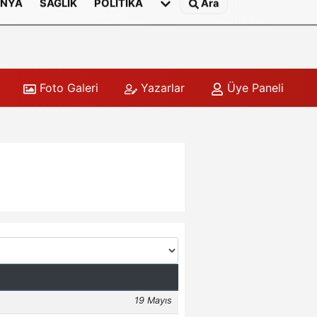
NYA
SAĞLIK
POLITIKA
Ara
Foto Galeri
Yazarlar
Üye Paneli