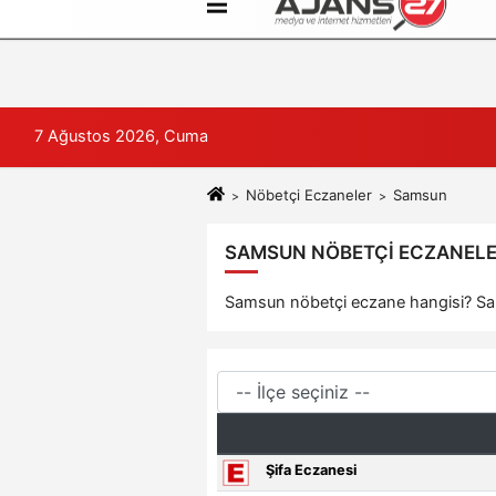
Künye
İletişim
Çerez Politikası
7 Ağustos 2026, Cuma
Nöbetçi Eczaneler
Samsun
SAMSUN NÖBETÇI ECZANELER
Samsun nöbetçi eczane hangisi? Sam