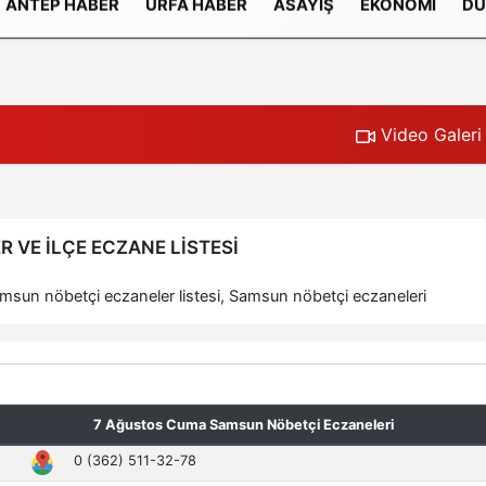
ANTEP HABER
URFA HABER
ASAYIŞ
EKONOMI
DÜ
Gizlilik İlkeleri
Video Galeri
 VE İLÇE ECZANE LISTESI
sun nöbetçi eczaneler listesi, Samsun nöbetçi eczaneleri