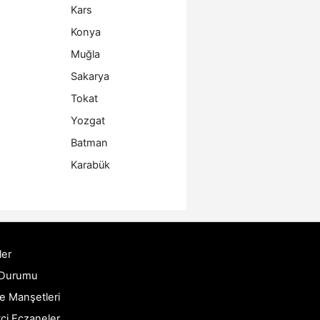
Kars
Konya
Muğla
Sakarya
Tokat
Yozgat
Batman
Karabük
ler
 Durumu
e Manşetleri
ci Eczaneler