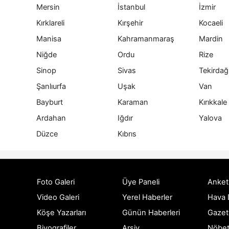
Mersin
İstanbul
İzmir
Kırklareli
Kırşehir
Kocaeli
Manisa
Kahramanmaraş
Mardin
Niğde
Ordu
Rize
Sinop
Sivas
Tekirdağ
Şanlıurfa
Uşak
Van
Bayburt
Karaman
Kırıkkale
Ardahan
Iğdır
Yalova
Düzce
Kıbrıs
Foto Galeri
Üye Paneli
Anket
Video Galeri
Yerel Haberler
Hava
Köşe Yazarları
Günün Haberleri
Gazet
Biyografiler
Arşiv
Nöbet