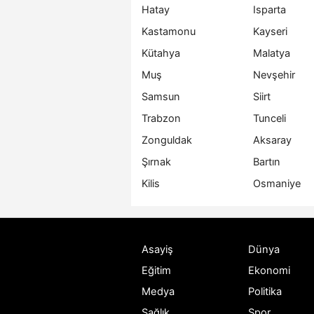
Hatay
Isparta
Kastamonu
Kayseri
Kütahya
Malatya
Muş
Nevşehir
Samsun
Siirt
Trabzon
Tunceli
Zonguldak
Aksaray
Şırnak
Bartın
Kilis
Osmaniye
Asayiş
Dünya
Eğitim
Ekonomi
Medya
Politika
Sağlık
Spor