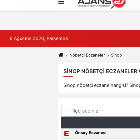
Künye
İletişim
Çerez Politikası
6 Ağustos 2026, Perşembe
Nöbetçi Eczaneler
Sinop
SINOP NÖBETÇI ECZANELER V
Sinop nöbetçi eczane hangisi? Sinop 