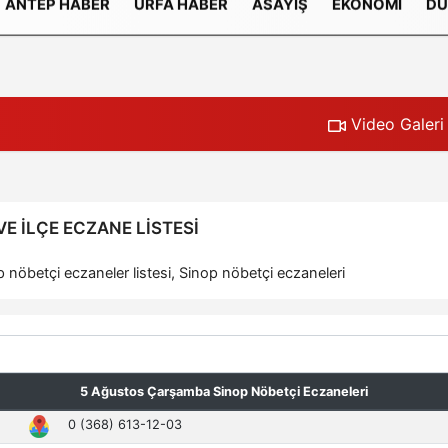
ANTEP HABER
URFA HABER
ASAYIŞ
EKONOMI
DÜ
Gizlilik İlkeleri
Video Galeri
E İLÇE ECZANE LISTESI
nöbetçi eczaneler listesi, Sinop nöbetçi eczaneleri