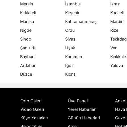
Mersin
İstanbul
İzmir
Kırklareli
Kırşehir
Kocaeli
Manisa
Kahramanmaraş
Mardin
Niğde
Ordu
Rize
Sinop
Sivas
Tekirdağ
Şanlıurfa
Uşak
Van
Bayburt
Karaman
Kırıkkale
Ardahan
Iğdır
Yalova
Düzce
Kıbrıs
Foto Galeri
Üye Paneli
Anket
Video Galeri
Yerel Haberler
Hava
Köşe Yazarları
Günün Haberleri
Gazet
Biyografiler
Arşiv
Nöbet