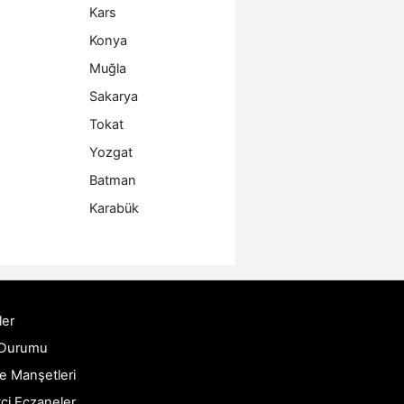
Kars
Konya
Muğla
Sakarya
Tokat
Yozgat
Batman
Karabük
ler
 Durumu
e Manşetleri
ci Eczaneler