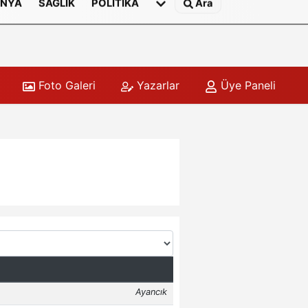
NYA
SAĞLIK
POLITIKA
Ara
Foto Galeri
Yazarlar
Üye Paneli